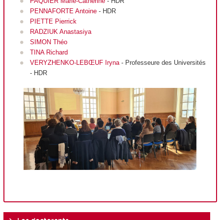
PAQUIER Marie-Catherine
- HDR
PENNAFORTE Antoine
- HDR
PIETTE Pierrick
RADZIUK Anastasiya
SIMON Théo
TINA Richard
VERYZHENKO-LEBŒUF Iryna
- Professeure des Universités
- HDR