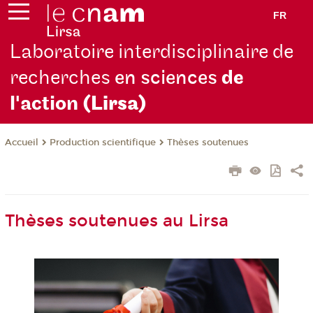
FR
Laboratoire interdisciplinaire de
recherches
en sciences
de
l'action
(Lirsa)
Production scientifique
Thèses soutenues
Accueil
Thèses soutenues au Lirsa