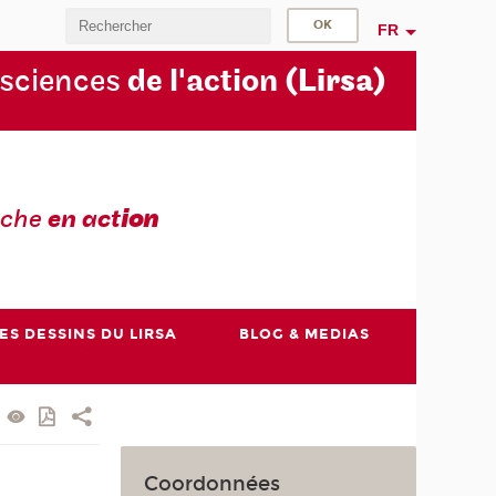
FR
 sciences
de l'action
(Lirsa)
rche
en act
ion
ES DESSINS DU LIRSA
BLOG & MEDIAS
Coordonnées