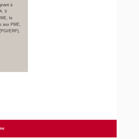
ignant à
. Il
PME, la
its aux PME,
 (PGI/ERP),
rme