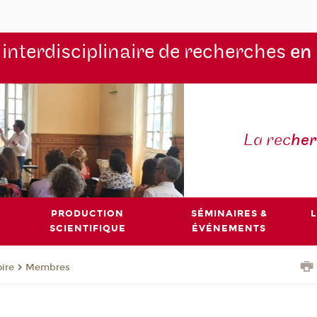
 interdisciplinaire de recherches
en
La rec
he
PRODUCTION
SÉMINAIRES &
L
SCIENTIFIQUE
ÉVÉNEMENTS
oire
Membres