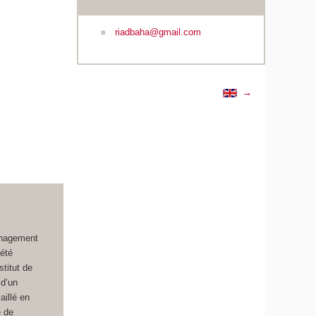
riadbaha@gmail.com
→
anagement
été
titut de
 d’un
aillé en
e de