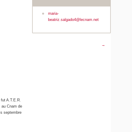
maria-
beatriz.salgado4@lecnam.net
→
 fut A.T.E.R.
es au Cnam de
is septembre