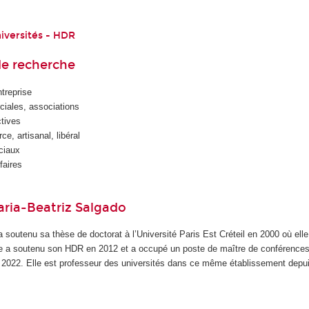
iversités - HDR
e recherche
treprise
iales, associations
tives
, artisanal, libéral
ciaux
faires
aria-Beatriz Salgado
 soutenu sa thèse de doctorat à l’Université Paris Est Créteil en 2000 où elle
lle a soutenu son HDR en 2012 et a occupé un poste de maître de conférenc
 2022. Elle est professeur des universités dans ce même établissement depu