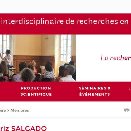
 interdisciplinaire de recherches
en
La rec
he
PRODUCTION
SÉMINAIRES &
L
SCIENTIFIQUE
ÉVÉNEMENTS
oire
Membres
triz SALGADO