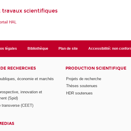
 travaux scientifiques
ortail HAL
fos légales
Bibliothèque
Plan de site
Accessibilité: non confo
 DE RECHERCHES
PRODUCTION SCIENTIFIQUE
 publiques, économie et marchés
Projets de recherche
Thèses soutenues
prospective, innovation et
HDR soutenues
ent (Spid)
 transverse (CEET)
MEDIAS