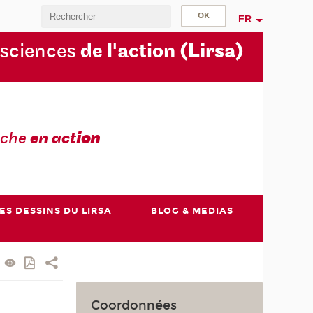
FR
 sciences
de l'action
(Lirsa)
rche
en act
ion
ES DESSINS DU LIRSA
BLOG & MEDIAS
Coordonnées