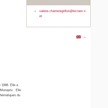
valerie.charrieregrillon@lecnam.n
et
→
e 1998. Elle a
 Monoprix. Elle
 thématiques du