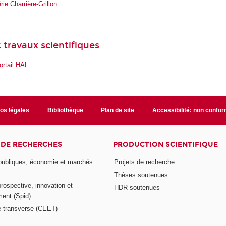
ie Charrière-Grillon
 travaux scientifiques
ortail HAL
fos légales
Bibliothèque
Plan de site
Accessibilité: non confo
 DE RECHERCHES
PRODUCTION SCIENTIFIQUE
 publiques, économie et marchés
Projets de recherche
Thèses soutenues
prospective, innovation et
HDR soutenues
ent (Spid)
 transverse (CEET)