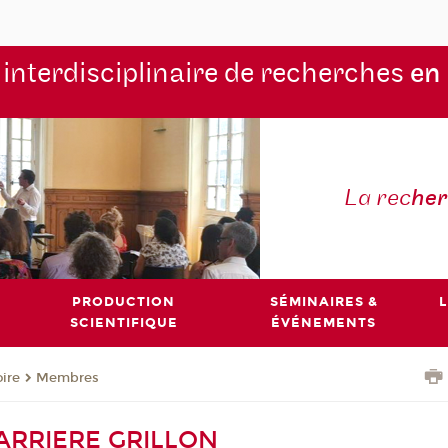
 interdisciplinaire de recherches
en
La rec
he
PRODUCTION
SÉMINAIRES &
L
SCIENTIFIQUE
ÉVÉNEMENTS
oire
Membres
HARRIERE GRILLON