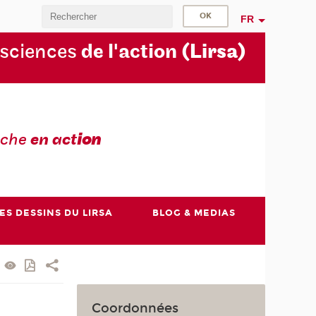
FR
 sciences
de l'action
(Lirsa)
rche
en act
ion
ES DESSINS DU LIRSA
BLOG & MEDIAS
Coordonnées