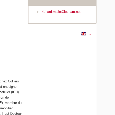
richard.malle@lecnam.net
→
 chez Colliers
et enseigne
mobilier (ICH)
ion de
RIE), membre du
mmobilier
 Il est Docteur