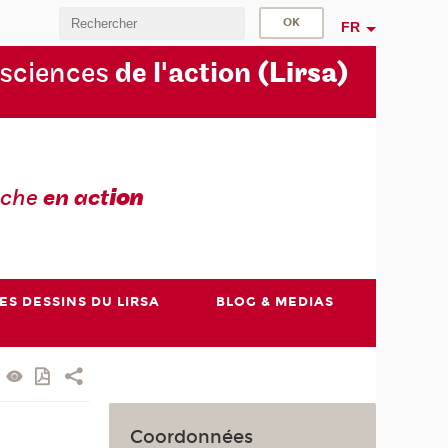
FR
 sciences
de l'action
(Lirsa)
rche
en act
ion
ES DESSINS DU LIRSA
BLOG & MEDIAS
Coordonnées