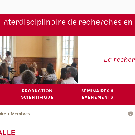
 interdisciplinaire de recherches
en
La rec
he
PRODUCTION
SÉMINAIRES &
L
SCIENTIFIQUE
ÉVÉNEMENTS
oire
Membres
ALLE