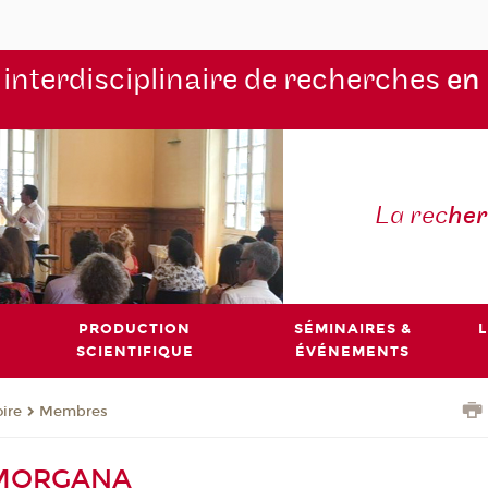
 interdisciplinaire de recherches
en
La rec
he
PRODUCTION
SÉMINAIRES &
L
SCIENTIFIQUE
ÉVÉNEMENTS
oire
Membres
 MORGANA