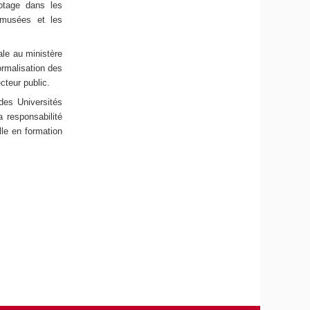
lotage dans les
 musées et les
ale au ministère
rmalisation des
cteur public.
des Universités
 responsabilité
lle en formation