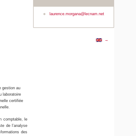
laurence.morgana@lecnam.net
→
 gestion au
u laboratoire
elle certifiée
nelle.
n comptable, le
ste de l’analyse
nsformations des