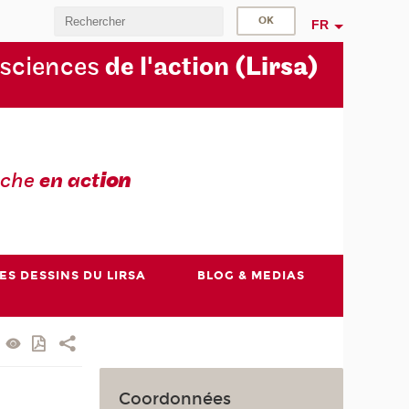
FR
 sciences
de l'action
(Lirsa)
rche
en act
ion
ES DESSINS DU LIRSA
BLOG & MEDIAS
Coordonnées