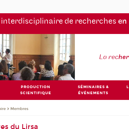
 interdisciplinaire de recherches
en
La rec
he
PRODUCTION
SÉMINAIRES &
L
SCIENTIFIQUE
ÉVÉNEMENTS
oire
Membres
s du Lirsa