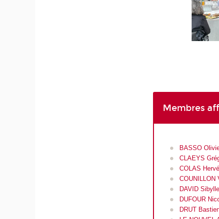
Membres affi
BASSO Olivi
CLAEYS Grég
COLAS Herv
COUNILLON V
DAVID Sibyll
DUFOUR Nico
DRUT Bastie