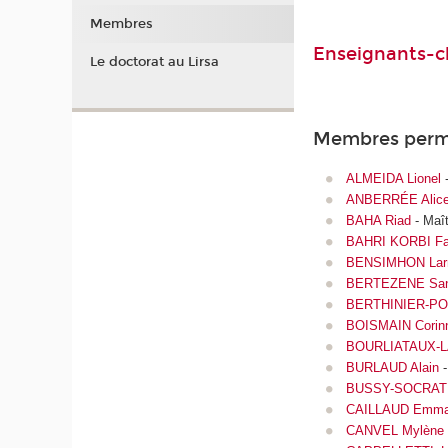
Membres
Enseignants-c
Le doctorat au Lirsa
Membres perm
ALMEIDA Lionel
-
ANBERRÉE Alic
BAHA Riad
- Maît
BAHRI KORBI Fa
BENSIMHON Lar
BERTEZENE San
BERTHINIER-PO
BOISMAIN Corin
BOURLIATAUX-L
BURLAUD Alain
-
BUSSY-SOCRATE
CAILLAUD Emma
CANVEL Mylène