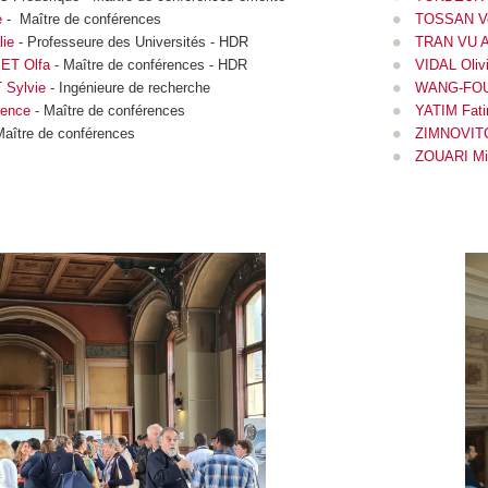
e
- Maître de conférences
TOSSAN Ve
ie
- Professeure des Universités - HDR
TRAN VU Au
ET Olfa
- Maître de conférences - HDR
VIDAL Olivi
Sylvie
- Ingénieure de recherche
WANG-FOU
ence
- Maître de conférences
YATIM Fat
Maître de conférences
ZIMNOVITC
ZOUARI Mi