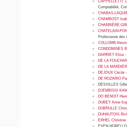
CAPPELLETTI La
Comptabilité, Con
CHABAS-LAQUIE
CHAMBOST Isabe
CHARRIÈRE-GRIL
CHATELAIN-PON
Professeure des 
COLLOMB Alexis
CONDOMINES Bé
DARRIET Elisa
-
DE LA FOUCHARD
DE LA MARDIÈRE
DEJOUX Cécile
-
DE ROZARIO Pa
DESVILLES Gilles
DJEMBISSI KAMS
DO BENOIT Hien 
DUBEY Anne-Sop
DUBRULLE Chris
DUHAUTOIS Rich
ERHEL Christine
EVEN HORELLOU F