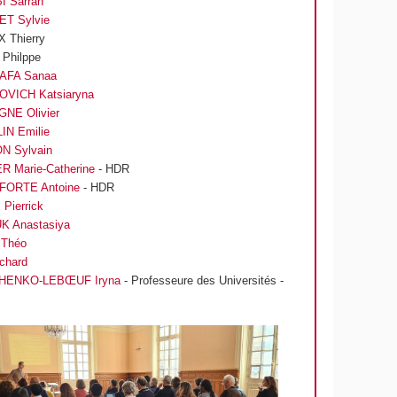
I Sarrah
T Sylvie
 Thierry
Philppe
AFA Sanaa
VICH Katsiaryna
NE Olivier
IN Emilie
 Sylvain
R Marie-Catherine
- HDR
ORTE Antoine
- HDR
Pierrick
K Anastasiya
 Théo
chard
HENKO-LEBŒUF Iryna
- Professeure des Universités -