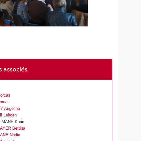
 associés
Dorcas
Jamel
 Angelina
I Lahcen
IMANE Karim
YER Bettina
ANE Nadia