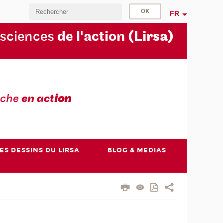
FR
 sciences
de l'action
(Lirsa)
rche
en act
ion
ES DESSINS DU LIRSA
BLOG & MEDIAS