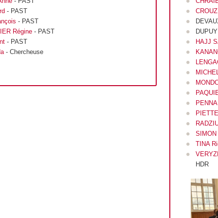
Anne
- PAST
CHRAIB
rd
- PAST
CROUZE
nçois
- PAST
DEVAUX
IER Régine
- PAST
DUPUY 
ent
- PAST
HAJJ S
da
- Chercheuse
KANANO
LENGAG
MICHEL
MONDON
PAQUIE
PENNAF
PIETTE 
RADZIU
SIMON
TINA Ri
VERYZ
HDR