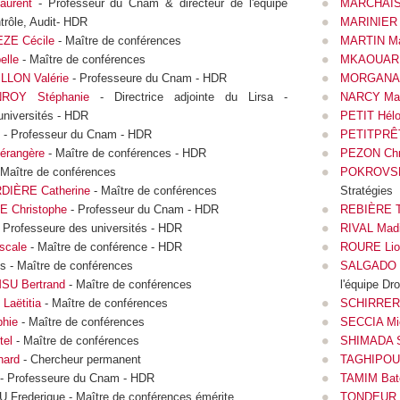
urent
- Professeur du Cnam & directeur de l'équipe
MARCHAIS
trôle, Audit- HDR
MARINIER 
ZE Cécile
- Maître de conférences
MARTIN Mar
lle
- Maître de conférences
MKAOUAR 
LON Valérie
- Professeure du Cnam - HDR
MORGANA 
ROY Stéphanie
- Directrice adjointe du Lirsa -
NARCY Mat
universités - HDR
PETIT Hélo
- Professeur du Cnam - HDR
PETITPRÊT
rangère
- Maître de conférences - HDR
PEZON Chri
 Maître de conférences
POKROVSK
IÈRE Catherine
- Maître de conférences
Stratégies
 Christophe
- Professeur du Cnam - HDR
REBIÈRE T
 Professeure des universités - HDR
RIVAL Mad
scale
- Maître de conférence - HDR
ROURE Lio
 - Maître de conférences
SALGADO M
U Bertrand
- Maître de conférences
l'équipe Dro
Laëtitia
- Maître de conférences
SCHIRRER
hie
- Maître de conférences
SECCIA Mi
tel
- Maître de conférences
SHIMADA S
ard
- Chercheur permanent
TAGHIPOUR
- Professeure du Cnam - HDR
TAMIM Bat
rederique - Maître de conférences émérite
TONDEUR 