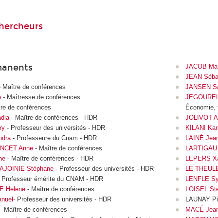
hercheurs
anents
JACOB Mar
JEAN Séba
 Maître de conférences
JANSEN Sa
e
- Maîtresse de conférences
JEGOUREL
re de conférences
Économie, 
dia
- Maître de conférences - HDR
JOLIVOT A
ry
- Professeur des universités - HDR
KILANI Kar
dra
- Professeure du Cnam - HDR
LAINÉ Jea
NCET Anne
- Maître de conférences
LARTIGAU 
ne
- Maître de conférences - HDR
LEPERS Xa
AJOINIE Stéphane
- Professeur des universités - HDR
LE THEULE 
 Professeur émérite du CNAM - HDR
LENFLE Sy
 Helene
- Maître de conférences
LOISEL St
nuel
- Professeur des universités - HDR
LAUNAY Pie
- Maître de conférences
MACÉ Jean