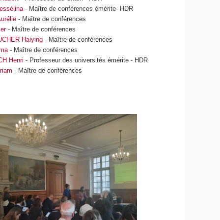
ssélina
- Maître de conférences émérite- HDR
rélie
- Maître de conférences
er
- Maître de conférences
CHER Haiying
- Maître de conférences
ima
- Maître de conférences
H Henri
- Professeur des universités émérite - HDR
riam
- Maître de conférences