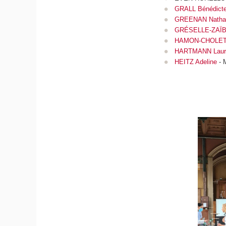
GRALL Bénédict
GREENAN Nathal
GRÉSELLE-ZAÏB
HAMON-CHOLET 
HARTMANN Laur
HEITZ Adeline
- 