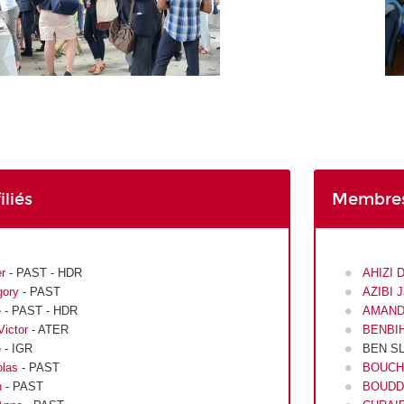
liés
Membres
er
- PAST - HDR
AHIZI 
ory
- PAST
AZIBI 
é
- PAST - HDR
AMANDY
ictor
- ATER
BENBIH
e
- IGR
BEN SL
las
- PAST
BOUCHA
n
- PAST
BOUDD