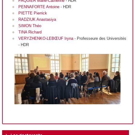
PAQUIER Marie-Catherine
- HDR
PENNAFORTE Antoine
- HDR
PIETTE Pierrick
RADZIUK Anastasiya
SIMON Théo
TINA Richard
VERYZHENKO-LEBŒUF Iryna
- Professeure des Universités
- HDR