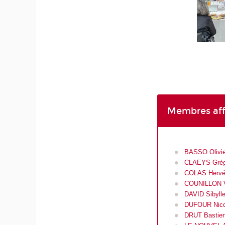
Membres affi
BASSO Olivi
CLAEYS Grég
COLAS Herv
COUNILLON V
DAVID Sibyll
DUFOUR Nico
DRUT Bastie