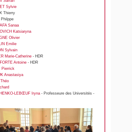
I Sarrah
T Sylvie
 Thierry
Philppe
AFA Sanaa
VICH Katsiaryna
NE Olivier
IN Emilie
 Sylvain
R Marie-Catherine
- HDR
ORTE Antoine
- HDR
Pierrick
K Anastasiya
 Théo
chard
HENKO-LEBŒUF Iryna
- Professeure des Universités -