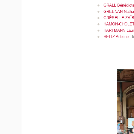
GRALL Bénédict
GREENAN Nathal
GRÉSELLE-ZAÏB
HAMON-CHOLET 
HARTMANN Laur
HEITZ Adeline
- 