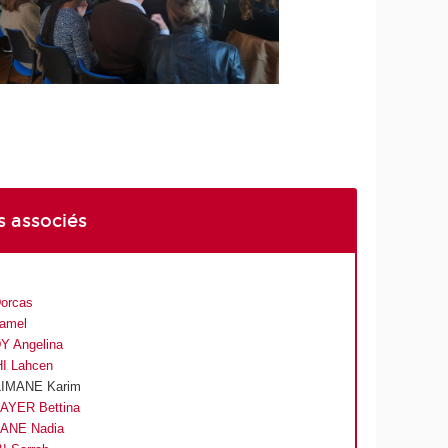
 associés
Dorcas
Jamel
 Angelina
I Lahcen
IMANE Karim
YER Bettina
ANE Nadia