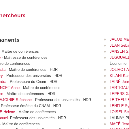
hercheurs
anents
JACOB Mar
JEAN Séba
 Maître de conférences
JANSEN Sa
e
- Maîtresse de conférences
JEGOUREL
re de conférences
Économie, 
dia
- Maître de conférences - HDR
JOLIVOT A
ry
- Professeur des universités - HDR
KILANI Kar
dra
- Professeure du Cnam - HDR
LAINÉ Jea
NCET Anne
- Maître de conférences
LARTIGAU 
ne
- Maître de conférences - HDR
LEPERS Xa
AJOINIE Stéphane
- Professeur des universités - HDR
LE THEULE 
 Professeur émérite du CNAM - HDR
LENFLE Sy
 Helene
- Maître de conférences
LOISEL St
nuel
- Professeur des universités - HDR
LAUNAY Pie
- Maître de conférences
MACÉ Jean