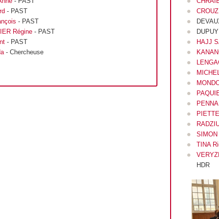
Anne
- PAST
CHRAIB
rd
- PAST
CROUZE
nçois
- PAST
DEVAUX
IER Régine
- PAST
DUPUY 
ent
- PAST
HAJJ S
da
- Chercheuse
KANANO
LENGAG
MICHEL
MONDON
PAQUIE
PENNAF
PIETTE 
RADZIU
SIMON
TINA Ri
VERYZ
HDR