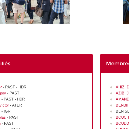
liés
Membres
er
- PAST - HDR
AHIZI 
ory
- PAST
AZIBI 
é
- PAST - HDR
AMANDY
ictor
- ATER
BENBIH
e
- IGR
BEN SL
las
- PAST
BOUCHA
n
- PAST
BOUDD