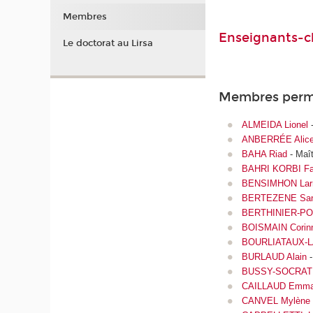
Membres
Enseignants-c
Le doctorat au Lirsa
Membres perm
ALMEIDA Lionel
-
ANBERRÉE Alic
BAHA Riad
- Maît
BAHRI KORBI Fa
BENSIMHON Lar
BERTEZENE San
BERTHINIER-PO
BOISMAIN Corin
BOURLIATAUX-L
BURLAUD Alain
-
BUSSY-SOCRATE
CAILLAUD Emma
CANVEL Mylène