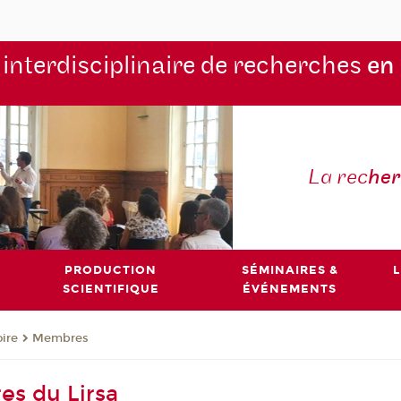
 interdisciplinaire de recherches
en
La rec
he
PRODUCTION
SÉMINAIRES &
L
SCIENTIFIQUE
ÉVÉNEMENTS
oire
Membres
s du Lirsa