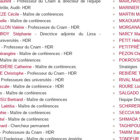
urent
- Professeur du Cnam & directeur de l'équipe
MARCHAIS
trôle, Audit- HDR
MARINIER 
ZE Cécile
- Maître de conférences
MARTIN Mar
lle
- Maître de conférences
MKAOUAR 
LON Valérie
- Professeure du Cnam - HDR
MORGANA 
ROY Stéphanie
- Directrice adjointe du Lirsa -
NARCY Mat
universités - HDR
PETIT Hélo
- Professeur du Cnam - HDR
PETITPRÊT
rangère
- Maître de conférences - HDR
PEZON Chri
 Maître de conférences
POKROVSK
IÈRE Catherine
- Maître de conférences
Stratégies
 Christophe
- Professeur du Cnam - HDR
REBIÈRE T
 Professeure des universités - HDR
RIVAL Mad
scale
- Maître de conférence - HDR
ROURE Lio
 - Maître de conférences
SALGADO M
U Bertrand
- Maître de conférences
l'équipe Dro
Laëtitia
- Maître de conférences
SCHIRRER
hie
- Maître de conférences
SECCIA Mi
tel
- Maître de conférences
SHIMADA S
ard
- Chercheur permanent
TAGHIPOUR
- Professeure du Cnam - HDR
TAMIM Bat
rederique - Maître de conférences émérite
TONDEUR 