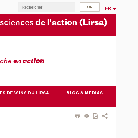
FR
 sciences
de l'action
(Lirsa)
rche
en act
ion
ES DESSINS DU LIRSA
BLOG & MEDIAS