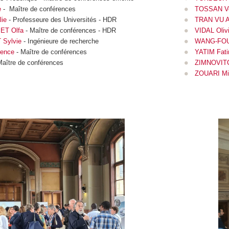
e
- Maître de conférences
TOSSAN Ve
ie
- Professeure des Universités - HDR
TRAN VU Au
ET Olfa
- Maître de conférences - HDR
VIDAL Olivi
Sylvie
- Ingénieure de recherche
WANG-FOU
ence
- Maître de conférences
YATIM Fat
Maître de conférences
ZIMNOVITC
ZOUARI Mi