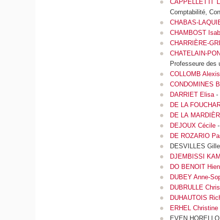
CAPPELLETTI La
Comptabilité, Con
CHABAS-LAQUIE
CHAMBOST Isabe
CHARRIÈRE-GRIL
CHATELAIN-PON
Professeure des 
COLLOMB Alexis
CONDOMINES Bé
DARRIET Elisa
-
DE LA FOUCHARD
DE LA MARDIÈRE
DEJOUX Cécile
-
DE ROZARIO Pa
DESVILLES Gilles
DJEMBISSI KAMS
DO BENOIT Hien 
DUBEY Anne-Sop
DUBRULLE Chris
DUHAUTOIS Rich
ERHEL Christine
EVEN HORELLOU F