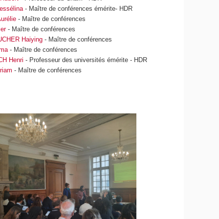
ssélina
- Maître de conférences émérite- HDR
rélie
- Maître de conférences
er
- Maître de conférences
CHER Haiying
- Maître de conférences
ima
- Maître de conférences
H Henri
- Professeur des universités émérite - HDR
riam
- Maître de conférences