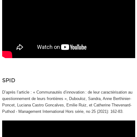
SPID
D’après l’article : « Communautés d’innovation : de leur caractérisation au
questionnement de leurs frontières », Dubouloz, Sandra, Anne Berthinier-
Poncet, Luciana Castro Goncalves, Emilie Ruiz, et Catherine Thevenard-
Puthod - Management International
Hors série, n
o
25 (2021): 162‑83.