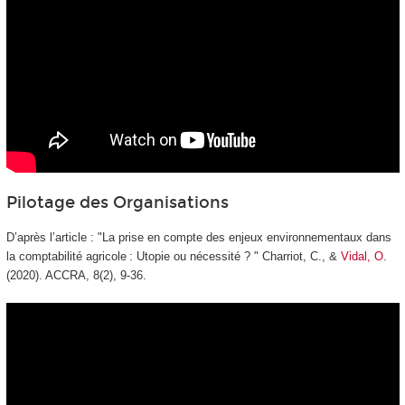
Pilotage des Organisations
D’après l’article : "
La prise en compte des enjeux environnementaux dans
la comptabilité agricole : Utopie ou nécessité ? " Charriot, C., &
Vidal, O
.
(2020). ACCRA, 8(2), 9‑36.