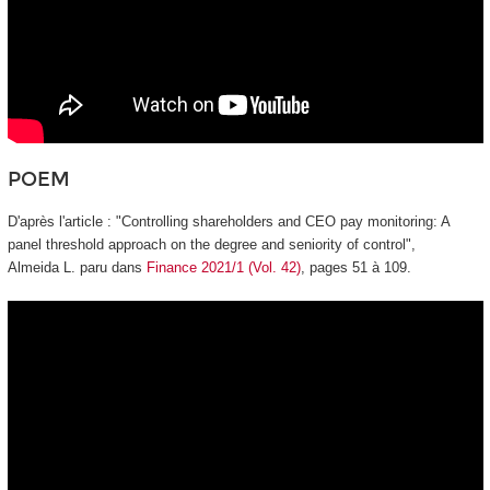
POEM
D'après l'article : "Controlling shareholders and CEO pay monitoring: A
panel threshold approach on the degree and seniority of control",
Almeida L. paru dans
Finance
2021/1 (Vol. 42)
, pages 51 à 109.