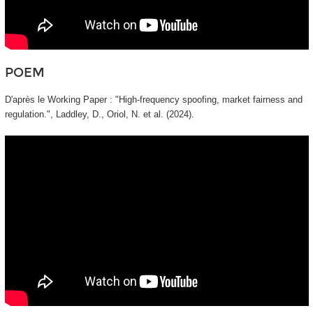
POEM
D'après le Working Paper : "
High-frequency spoofing, market fairness and
regulation.
", Laddley, D., Oriol, N. et al. (2024).