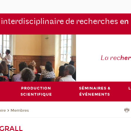
 interdisciplinaire de recherches
en
La rec
he
PRODUCTION
SÉMINAIRES &
L
SCIENTIFIQUE
ÉVÉNEMENTS
oire
Membres
 GRALL