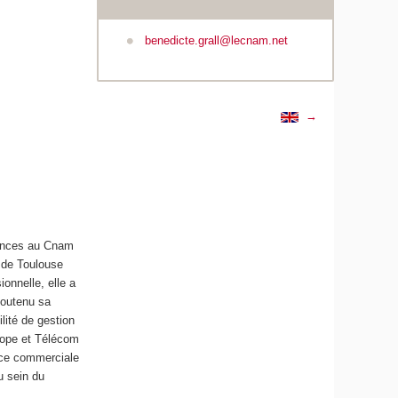
benedicte.grall@lecnam.net
→
rences au Cnam
e de Toulouse
onnelle, elle a
soutenu sa
lité de gestion
rope et Télécom
ice commerciale
u sein du