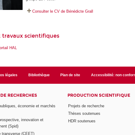
Consulter le CV de Bénédicte Grall
 travaux scientifiques
ortail HAL
fos légales
Bibliothèque
Plan de site
Accessibilité: non confo
 DE RECHERCHES
PRODUCTION SCIENTIFIQUE
 publiques, économie et marchés
Projets de recherche
Thèses soutenues
prospective, innovation et
HDR soutenues
ent (Spid)
 transverse (CEET)