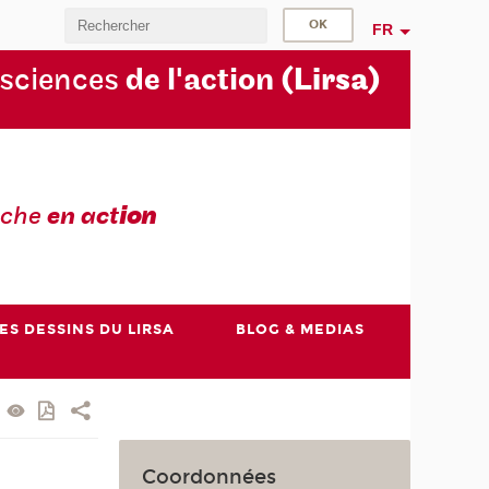
FR
 sciences
de l'action
(Lirsa)
rche
en act
ion
ES DESSINS DU LIRSA
BLOG & MEDIAS
Coordonnées