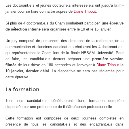
Les doctorant.e.s et jeunes docteur.e.s intéressé.e.s ont jusqu'à la mi-
janvier pour se faire connaître auprès de
Diane Tribout
.
Si plus de 4 doctorant.e.s du Cnam souhaitent participer,
une épreuve
de sélection interne
sera organisée entre le 10 et le 15 janvier.
Un jury composé de personnels des directions de la recherche, de la
communication et d'anciens candidat.e.s choisiront les 4 doctorant.e.s
qui représenteront le Cnam lors de la finale HESAM Université. Pour
ce faire, les candidat.e.s devront préparer une
première version
filmée
de leur thèse en 180 secondes et l'envoyer à
Diane Tribout
le
10 janvier, dernier délai
. La diapositive ne sera pas réclamée pour
cette épreuve.
La formation
Tous nos candidat.e.s bénéficieront d'une formation complète
dispensée par une professeure de théâtre/coach professionnelle.
Cette formation est composée de deux journées complètes en
présence de tous les candidat.e.s et des encadrant.e.s dans