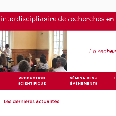
 interdisciplinaire de recherches
en
La rec
he
PRODUCTION
SÉMINAIRES &
L
SCIENTIFIQUE
ÉVÉNEMENTS
Les dernières actualités