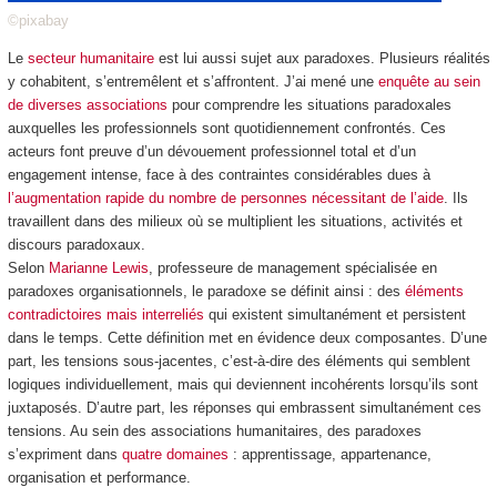
©pixabay
Le
secteur humanitaire
est lui aussi sujet aux paradoxes. Plusieurs réalités
y cohabitent, s’entremêlent et s’affrontent. J’ai mené une
enquête au sein
de diverses associations
pour comprendre les situations paradoxales
auxquelles les professionnels sont quotidiennement confrontés. Ces
acteurs font preuve d’un dévouement professionnel total et d’un
engagement intense, face à des contraintes considérables dues à
l’augmentation rapide du nombre de personnes nécessitant de l’aide
. Ils
travaillent dans des milieux où se multiplient les situations, activités et
discours paradoxaux.
Selon
Marianne Lewis
, professeure de management spécialisée en
paradoxes organisationnels, le paradoxe se définit ainsi : des
éléments
contradictoires mais interreliés
qui existent simultanément et persistent
dans le temps. Cette définition met en évidence deux composantes. D’une
part, les tensions sous-jacentes, c’est-à-dire des éléments qui semblent
logiques individuellement, mais qui deviennent incohérents lorsqu’ils sont
juxtaposés. D’autre part, les réponses qui embrassent simultanément ces
tensions. Au sein des associations humanitaires, des paradoxes
s’expriment dans
quatre domaines
: apprentissage, appartenance,
organisation et performance.