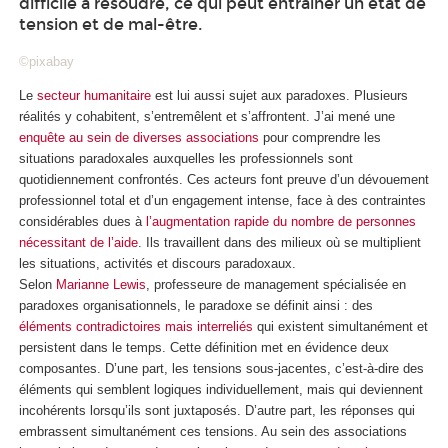
difficile à résoudre, ce qui peut entraîner un état de
tension et de mal-être.
©pixabay
Le
secteur humanitaire
est lui aussi sujet aux paradoxes. Plusieurs
réalités y cohabitent, s’entremêlent et s’affrontent. J’ai mené une
enquête au sein de diverses associations
pour comprendre les
situations paradoxales auxquelles les professionnels sont
quotidiennement confrontés. Ces acteurs font preuve d’un dévouement
professionnel total et d’un engagement intense, face à des contraintes
considérables dues à
l’augmentation rapide du nombre de personnes
nécessitant de l’aide
. Ils travaillent dans des milieux où se multiplient
les situations, activités et discours paradoxaux.
Selon
Marianne Lewis
, professeure de management spécialisée en
paradoxes organisationnels, le paradoxe se définit ainsi : des
éléments contradictoires mais interreliés
qui existent simultanément et
persistent dans le temps. Cette définition met en évidence deux
composantes. D’une part, les tensions sous-jacentes, c’est-à-dire des
éléments qui semblent logiques individuellement, mais qui deviennent
incohérents lorsqu’ils sont juxtaposés. D’autre part, les réponses qui
embrassent simultanément ces tensions. Au sein des associations