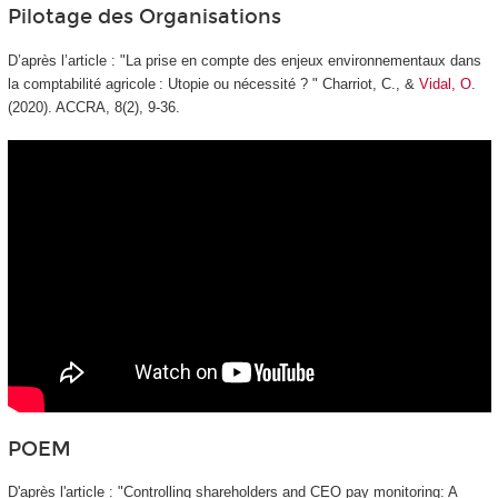
Pilotage des Organisations
D’après l’article : "
La prise en compte des enjeux environnementaux dans
la comptabilité agricole : Utopie ou nécessité ? " Charriot, C., &
Vidal, O
.
(2020). ACCRA, 8(2), 9‑36.
POEM
D'après l'article : "Controlling shareholders and CEO pay monitoring: A