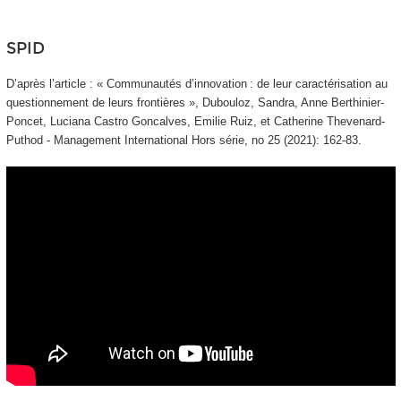
SPID
D’après l’article : « Communautés d’innovation : de leur caractérisation au
questionnement de leurs frontières », Dubouloz, Sandra, Anne Berthinier-
Poncet, Luciana Castro Goncalves, Emilie Ruiz, et Catherine Thevenard-
Puthod - Management International
Hors série, n
o
25 (2021): 162‑83.