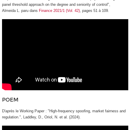
panel threshold approach on the degree and seniority of control",
Almeida L. paru dans
Finance
2021/1 (Vol. 42)
, pages 51 à 109.
POEM
D'après le Working Paper : "
High-frequency spoofing, market fairness and
regulation.
", Laddley, D., Oriol, N. et al. (2024).