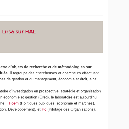
 Lirsa sur HAL
ectre d’objets de recherche et de méthodologies sur
aluée.
Il regroupe des chercheuses et chercheurs effectuant
ces de gestion et du management, économie et droit, ainsi
toire d'investigation en prospective, stratégie et organisation
n économie et gestion (Greg), le laboratoire est aujourd'hui
rche :
Poem
(Politiques publiques, économie et marchés),
ation, Développement), et
Po
(Pilotage des Organisations).