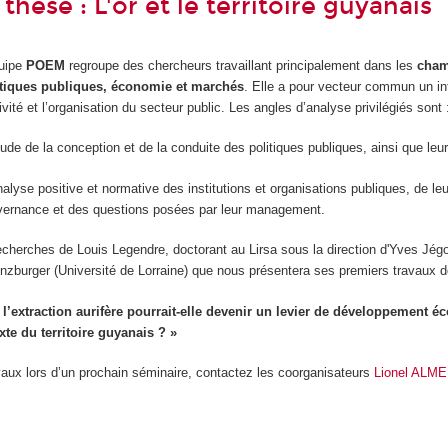
thèse : L'or et le territoire guyanais
quipe
POEM
regroupe des chercheurs travaillant principalement dans les
cham
itiques publiques, économie et marchés
. Elle a pour vecteur commun un in
tivité et l’organisation du secteur public. Les angles d’analyse privilégiés sont 
étude de la conception et de la conduite des politiques publiques, ainsi que leur
analyse positive et normative des institutions et organisations publiques, de l
vernance et des questions posées par leur management.
echerches de Louis Legendre, doctorant au Lirsa sous la direction d'Yves Jégo
nzburger (Université de Lorraine) que nous présentera ses premiers travaux 
l’extraction aurifère pourrait-elle devenir un levier de développement 
te du territoire guyanais ? »
vaux lors d’un prochain séminaire, contactez les coorganisateurs
Lionel ALM