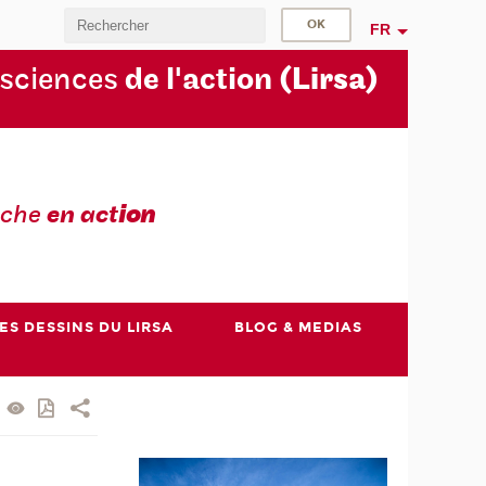
FR
 sciences
de l'action
(Lirsa)
rche
en act
ion
ES DESSINS DU LIRSA
BLOG & MEDIAS