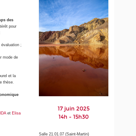
ps des
térêt pour
:
 évaluation ;
eur mode de
urel et la
de thèse.
économique
17 juin 2025
EIDA
et
Elisa
14h - 15h30
Salle 21.01.07 (Saint-Martin)