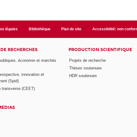
fos légales
Bibliothèque
Plan de site
Accessibilité: non confo
 DE RECHERCHES
PRODUCTION SCIENTIFIQUE
 publiques, économie et marchés
Projets de recherche
Thèses soutenues
prospective, innovation et
HDR soutenues
ent (Spid)
 transverse (CEET)
MEDIAS