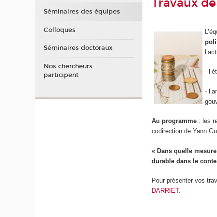
Travaux de 
Séminaires des équipes
Colloques
L’é
pol
Séminaires doctoraux
l’ac
Nos chercheurs
- l’
participent
- l’
gou
Au programme
: les r
codirection de Yann Gu
« Dans quelle mesure 
durable dans le contex
Pour présenter vos tra
DARRIET
.