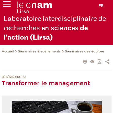
FR
Laboratoire interdisciplinaire de
recherches
en sciences
de
l'action
(Lirsa)
Séminaires & événements
Séminaires des équipes
Accueil
3É SÉMINAIRE PO
Transformer le management