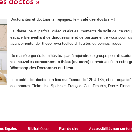
es doctos »
Doctorantes et doctorants, rejoignez le «
café des doctos
» !
La thèse peut parfois créer quelques moments de solitude, ce grou
espace
bienveillant
de
discussions
et de
partage
entre vous pour d
avancements de thèse, éventuelles difficultés ou bonnes idées!
De manière générale, n’hésitez pas à rejoindre ce groupe pour
discuter
vos nouvelles
concernant la thèse (ou autre)
et avoir accès à notre
g
Whatsapp des Doctorants du Lirsa
.
Le « café des doctos » a lieu sur
Teams
de 12h à 13h, et est organisé
doctorantes Claire-Lise Speisser, François Cam-Drouhin, Daniel Finnan
fos légales
Bibliothèque
Plan de site
Accessibilité: non confo