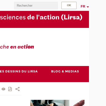
FR
 sciences
de l'action
(Lirsa)
rche
en act
ion
ES DESSINS DU LIRSA
BLOG & MEDIAS