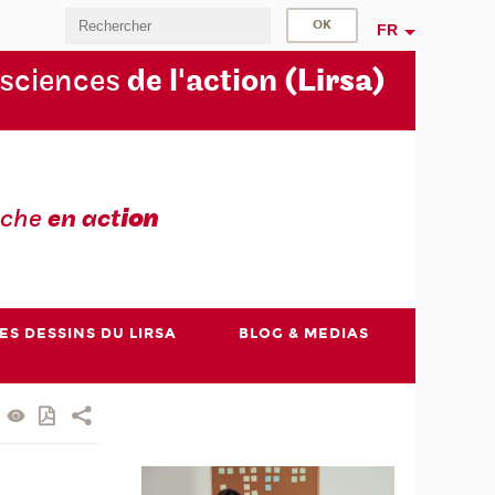
FR
 sciences
de l'action
(Lirsa)
rche
en act
ion
ES DESSINS DU LIRSA
BLOG & MEDIAS