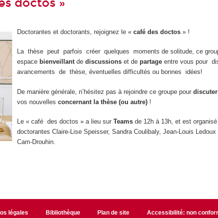
es doctos »
Doctorantes et doctorants, rejoignez le «
café des doctos
» !
La thèse peut parfois créer quelques moments de solitude, ce grou
espace
bienveillant
de
discussions
et de
partage
entre vous pour d
avancements de thèse, éventuelles difficultés ou bonnes idées!
De manière générale, n’hésitez pas à rejoindre ce groupe pour
discuter
vos nouvelles
concernant la thèse (ou autre)
!
Le « café des doctos » a lieu sur
Teams
de 12h à 13h, et est organisé
doctorantes Claire-Lise Speisser, Sandra Coulibaly, Jean-Louis Ledoux
Cam-Drouhin.
fos légales
Bibliothèque
Plan de site
Accessibilité: non confo