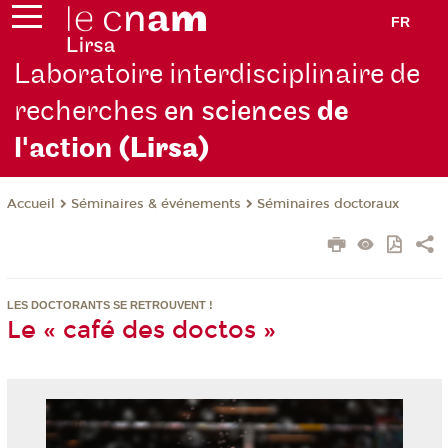
FR
Laboratoire interdisciplinaire de
recherches
en sciences
de
l'action
(Lirsa)
Séminaires & événements
Séminaires doctoraux
Accueil
LES DOCTORANTS SE RETROUVENT !
Le « café des doctos »