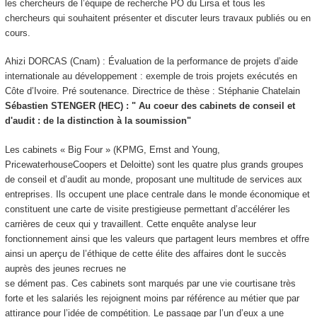
les chercheurs de l’équipe de recherche PO du Lirsa et tous les
chercheurs qui souhaitent présenter et discuter leurs travaux publiés ou en
cours.
Ahizi DORCAS (Cnam) : Évaluation de la performance de projets d’aide
internationale au développement : exemple de trois projets exécutés en
Côte d’Ivoire. Pré soutenance. Directrice de thèse : Stéphanie Chatelain
Sébastien STENGER (HEC) : " Au coeur des cabinets de conseil et
d'audit : de la distinction à la soumission"
Les cabinets « Big Four » (KPMG, Ernst and Young,
PricewaterhouseCoopers et Deloitte) sont les quatre plus grands groupes
de conseil et d’audit au monde, proposant une multitude de services aux
entreprises. Ils occupent une place centrale dans le monde économique et
constituent une carte de visite prestigieuse permettant d’accélérer les
carrières de ceux qui y travaillent. Cette enquête analyse leur
fonctionnement ainsi que les valeurs que partagent leurs membres et offre
ainsi un aperçu de l’éthique de cette élite des affaires dont le succès
auprès des jeunes recrues ne
se dément pas. Ces cabinets sont marqués par une vie courtisane très
forte et les salariés les rejoignent moins par référence au métier que par
attirance pour l’idée de compétition. Le passage par l’un d’eux a une