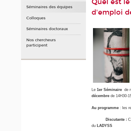
Quel est l
Séminaires des équipes
d'emploi d
Colloques
Séminaires doctoraux
Nos chercheurs
participent
Le
1er Séminaire
de r
décembre
de 14H30-1
Au programme
: les 
Discutante :
Ca
du
LADYSS