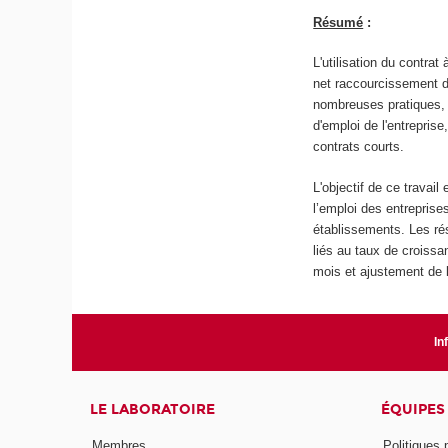
Résumé
:
L'utilisation du contra
net raccourcissement 
nombreuses pratiques, 
d'emploi de l'entrepris
contrats courts.
L'objectif de ce travai
l’emploi des entreprises
établissements. Les ré
liés au taux de croiss
mois et ajustement de l
In
LE LABORATOIRE
ÉQUIPES
Membres
Politiques