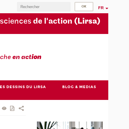
FR
 sciences
de l'action
(Lirsa)
rche
en act
ion
ES DESSINS DU LIRSA
BLOG & MEDIAS