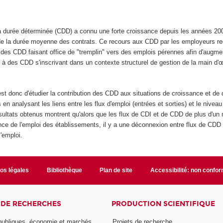
t à durée déterminée (CDD) a connu une forte croissance depuis les années 200
de la durée moyenne des contrats. Ce recours aux CDD par les employeurs r
des CDD faisant office de "tremplin" vers des emplois pérennes afin d'augmen
e, à des CDD s'inscrivant dans un contexte structurel de gestion de la main d'
l est donc d'étudier la contribution des CDD aux situations de croissance et de
 en analysant les liens entre les flux d'emploi (entrées et sorties) et le nivea
sultats obtenus montrent qu'alors que les flux de CDI et de CDD de plus d'un
ance de l'emploi des établissements, il y a une déconnexion entre flux de CDD
'emploi.
fos légales
Bibliothèque
Plan de site
Accessibilité: non confo
 DE RECHERCHES
PRODUCTION SCIENTIFIQUE
 publiques, économie et marchés
Projets de recherche