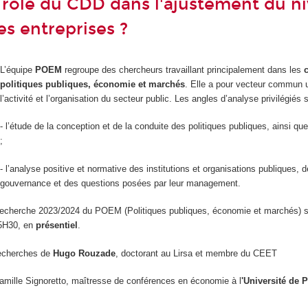
e rôle du CDD dans l'ajustement du n
es entreprises ?
L’équipe
POEM
regroupe des chercheurs travaillant principalement dans les
politiques publiques, économie et marchés
. Elle a pour vecteur commun u
l’activité et l’organisation du secteur public. Les angles d’analyse privilégiés s
- l’étude de la conception et de la conduite des politiques publiques, ainsi que
;
- l’analyse positive et normative des institutions et organisations publiques, 
gouvernance et des questions posées par leur management.
echerche 2023/2024 du POEM (Politiques publiques, économie et marchés) se
5H30, en
présentiel
.
recherches de
Hugo Rouzade
, doctorant au Lirsa et membre du CEET
mille Signoretto, maîtresse de conférences en économie à l
'Université de P