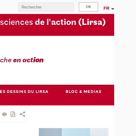
FR
 sciences
de l'action
(Lirsa)
rche
en act
ion
ES DESSINS DU LIRSA
BLOG & MEDIAS