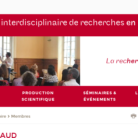
 interdisciplinaire de recherches
en
La rec
he
PRODUCTION
SÉMINAIRES &
L
SCIENTIFIQUE
ÉVÉNEMENTS
oire
Membres
LAUD