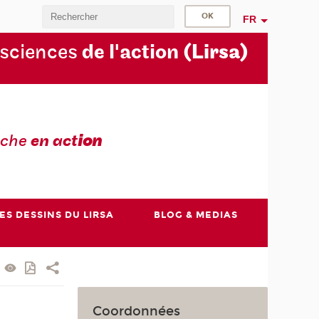
FR
 sciences
de l'action
(Lirsa)
rche
en act
ion
ES DESSINS DU LIRSA
BLOG & MEDIAS
Coordonnées