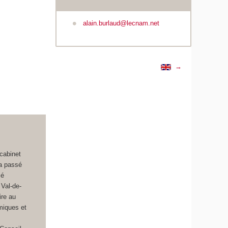
alain.burlaud@lecnam.net
→
cabinet
l a passé
mé
 Val-de-
ire au
omiques et