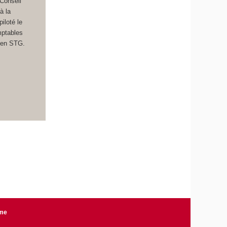
 Conseil
à la
iloté le
mptables
T en STG.
rme