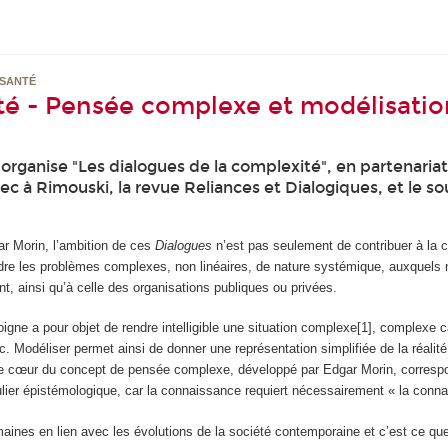
 SANTÉ
ité - Pensée complexe et modélisati
 organise "Les dialogues de la complexité", en partenaria
ec à Rimouski, la revue Reliances et Dialogiques, et le s
ar Morin, l’ambition de ces
Dialogues
n’est pas seulement de contribuer à la
ésoudre les problèmes complexes, non linéaires, de nature systémique, auxque
nt, ainsi qu’à celle des organisations publiques ou privées.
ne a pour objet de rendre intelligible une situation complexe[1], complexe c
etc. Modéliser permet ainsi de donner une représentation simplifiée de la réali
 Le cœur du concept de pensée complexe, développé par Edgar Morin, corresp
lier épistémologique, car la connaissance requiert nécessairement « la conn
nes en lien avec les évolutions de la société contemporaine et c’est ce que