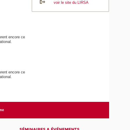
voir le site du LIRSA
orent encore ce
ational.
orent encore ce
ational.
rme
SÉMINAIRES & ÉVÉNEMENTS