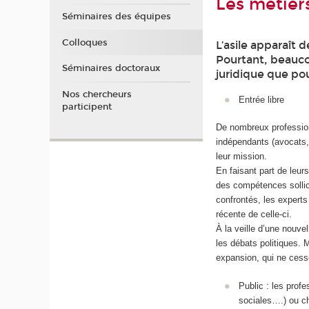
Les métiers
Séminaires des équipes
Colloques
L’asile apparaît
Pourtant, beauco
Séminaires doctoraux
juridique que pour
Nos chercheurs
Entrée libre
participent
De nombreux professio
indépendants (avocats, 
leur mission.
En faisant part de leur
des compétences sollic
confrontés, les experts
récente de celle-ci.
À la veille d’une nouve
les débats politiques. M
expansion, qui ne cesse
Public : les profe
sociales….) ou ch