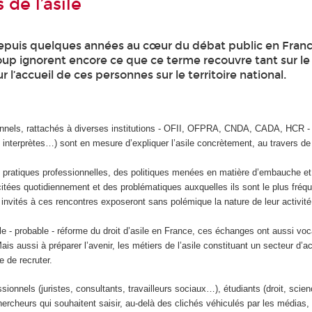
 de l’asile
 depuis quelques années au cœur du débat public en Franc
up ignorent encore ce que ce terme recouvre tant sur le
 l’accueil de ces personnes sur le territoire national.
nnels, rattachés à diverses institutions - OFII, OFPRA, CNDA, CADA, HCR -
interprètes…) sont en mesure d’expliquer l’asile concrètement, au travers de 
s pratiques professionnelles, des politiques menées en matière d’embauche et
itées quotidiennement et des problématiques auxquelles ils sont le plus fré
 invités à ces rencontres exposeront sans polémique la nature de leur activité 
lle - probable - réforme du droit d’asile en France, ces échanges ont aussi voca
ais aussi à préparer l’avenir, les métiers de l’asile constituant un secteur d’ac
 de recruter.
ssionnels (juristes, consultants, travailleurs sociaux…), étudiants (droit, scie
ercheurs qui souhaitent saisir, au-delà des clichés véhiculés par les médias, l