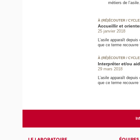
métiers de l’asile.
À (RÉ)ÉCOUTER / CYCLE 
Accueillir et orient
25 janvier 2018
L’asile apparaît depui
que ce terme recouvre ta
À (RÉ)ÉCOUTER / CYCLE 
Interpréter et/ou a
29 mars 2018
L’asile apparaît depui
que ce terme recouvre ta
In
LE LABORATOIRE
ÉQUIPES