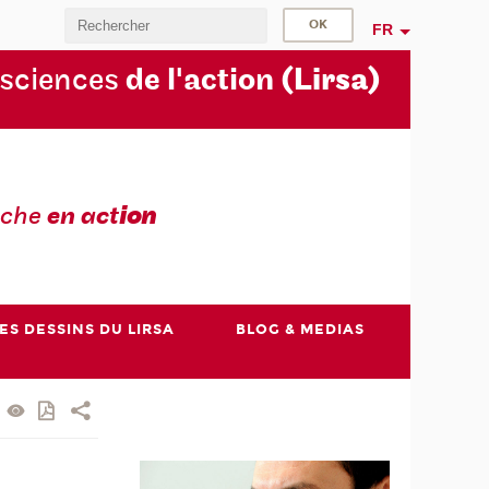
FR
 sciences
de l'action
(Lirsa)
rche
en act
ion
ES DESSINS DU LIRSA
BLOG & MEDIAS