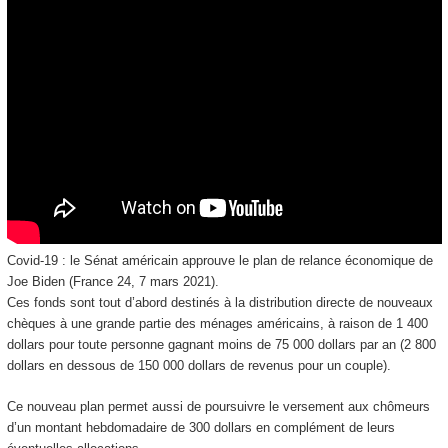
Covid-19 : le Sénat américain approuve le plan de relance économique de
Joe Biden (France 24, 7 mars 2021).
Ces fonds sont tout d’abord destinés à la distribution directe de nouveaux
chèques à une grande partie des ménages américains, à raison de 1 400
dollars pour toute personne gagnant moins de 75 000 dollars par an (2 800
dollars en dessous de 150 000 dollars de revenus pour un couple).
Ce nouveau plan permet aussi de poursuivre le versement aux chômeurs
d’un montant hebdomadaire de 300 dollars en complément de leurs