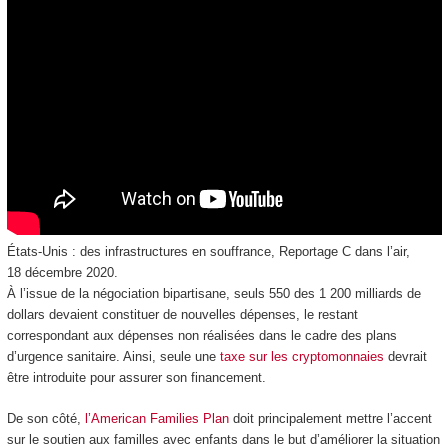
États-Unis : des infrastructures en souffrance, Reportage C dans l’air,
18 décembre 2020.
À l’issue de la négociation bipartisane, seuls 550 des 1 200 milliards de
dollars devaient constituer de nouvelles dépenses, le restant
correspondant aux dépenses non réalisées dans le cadre des plans
d’urgence sanitaire. Ainsi, seule une
taxe sur les cryptomonnaies
devrait
être introduite pour assurer son financement.
De son côté,
l’American Families Plan
doit principalement mettre l’accent
sur le soutien aux familles avec enfants dans le but d’améliorer la situation