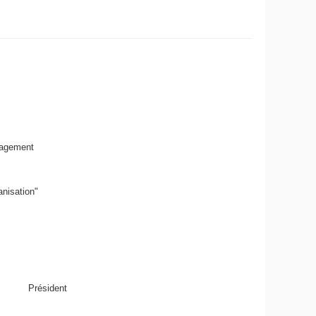
nagement
anisation
"
Président