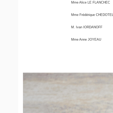
M
me
Alice LE FLANCHEC
M
me
Frédérique CHEDOTE
M. Ivan IORDANOFF
M
me
Anne JOYEAU