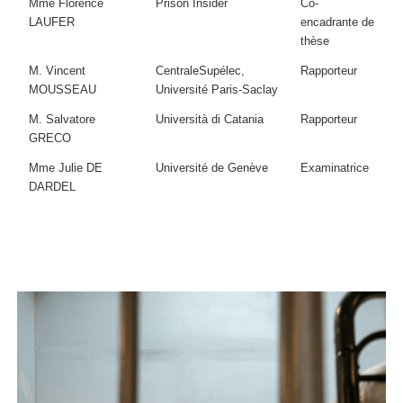
Mme Florence
Prison Insider
Co-
LAUFER
encadrante de
thèse
M. Vincent
CentraleSupélec,
Rapporteur
MOUSSEAU
Université Paris-Saclay
M. Salvatore
Università di Catania
Rapporteur
GRECO
Mme Julie DE
Université de Genève
Examinatrice
DARDEL