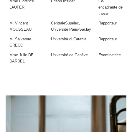
Mme Florence
Prison Insider
Co-
LAUFER
encadrante de
thèse
M. Vincent
CentraleSupélec,
Rapporteur
MOUSSEAU
Université Paris-Saclay
M. Salvatore
Università di Catania
Rapporteur
GRECO
Mme Julie DE
Université de Genève
Examinatrice
DARDEL