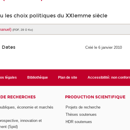
ou les choix politiques du XXIemme siècle
manuel)
(PDF, 28 O Ko)
Dates
Créé le 6 janvier 2010
fos légales
Bibliothèque
Plan de site
Accessibilité: non confo
 DE RECHERCHES
PRODUCTION SCIENTIFIQUE
 publiques, économie et marchés
Projets de recherche
Thèses soutenues
prospective, innovation et
HDR soutenues
ent (Spid)