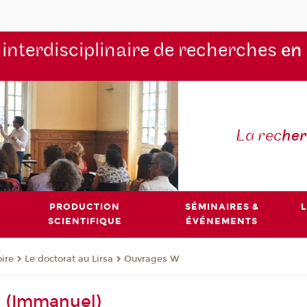
 interdisciplinaire de recherches
en
La rec
he
PRODUCTION
SÉMINAIRES &
L
SCIENTIFIQUE
ÉVÉNEMENTS
oire
Le doctorat au Lirsa
Ouvrages W
n (Immanuel)