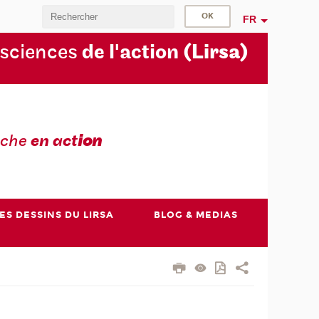
FR
 sciences
de l'action
(Lirsa)
rche
en act
ion
ES DESSINS DU LIRSA
BLOG & MEDIAS