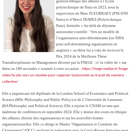
gestion/éthique des affaires à l’École
polytechnique de Paris en 2023, sous la
supervision de Marc FLEURBAEY (PSE-ENS
Paris) et d’Hervé DUMEZ (Polytechnique
Paris). Intitulée « Au-delà du dilemme
autonomie-contrôle : Vers un modèle de
l’organisation auto-déterminante (ou SDOs
pour self-determining organisations en
anglais) », sa thèse lui a valu de recevoir le
Prix 2024 de la Meilleure Thèse
Transdisciplinaire en Management décerné par la FNEGE : cf. la vidéo de « ma
thèse en 180 secondes » tournée à cette occasion :
https://fnege-medias.fr/fnege-
video/la-sdo-vers-un-modele-pour-repenser-lautonomie-au-travail-de-maniere-
collective/
Elle a auparavant été diplômée de la London School of Economics and Political
Science (MSc Philosophy and Public Policy) et de L’Université de Lausanne
(BA Philosophy and Political Science). Elle a rejoint le CNAM en tant que
maîtresse de conférences en septembre 2024. Elle y donne des cours en éthique
des affaires, théorie des organisations et sur les nouvelles formes
organisationnelles.
Elle co-dirige le Master "Organisation et Conduite du
Changement" (OCC), incluant le partenariat avec la Croix-Rouge française pour