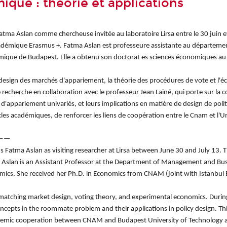
que : théorie et applications
 Fatma
Aslan
comme chercheuse invitée au laboratoire Lirsa entre le 30 juin et 
académique Erasmus +. Fatma
Aslan
est professeure assistante au départemen
omique de Budapest. Elle a obtenu son doctorat es sciences économiques 
 le design des marchés d'appariement, la théorie des procédures de vote et l'
de recherche en collaboration avec le professeur Jean Lainé, qui porte sur la 
 d'appariement univariés, et leurs implications en matière de design de poli
icles académiques, de renforcer les liens de coopération entre le Cnam et l'U
——
 Ms Fatma
Aslan
as visiting researcher at Lirsa between June 30 and July 13. Thi
a
Aslan
is an Assistant Professor at the Department of Management and Bu
cs. She received her Ph.D. in Economics from CNAM (joint with Istanbul Bi
, matching market design, voting theory, and experimental economics. Duri
 concepts in the roommate problem and their applications in policy design. This
academic cooperation between CNAM and Budapest University of Technology