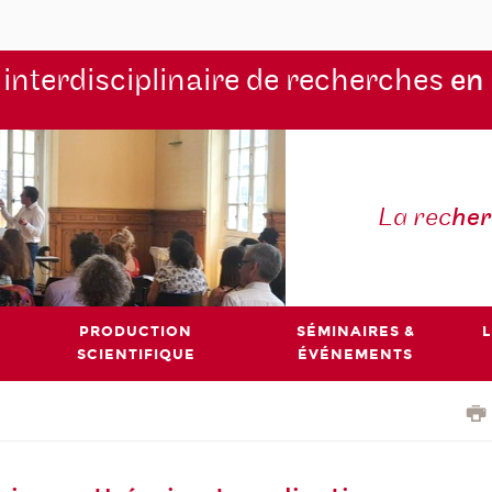
 interdisciplinaire de recherches
en
La rec
he
PRODUCTION
SÉMINAIRES &
L
SCIENTIFIQUE
ÉVÉNEMENTS