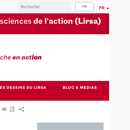
FR
 sciences
de l'action
(Lirsa)
rche
en act
ion
ES DESSINS DU LIRSA
BLOG & MEDIAS