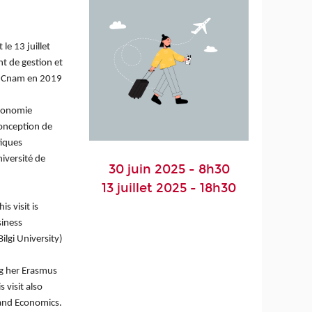
le 13 juillet
t de gestion et
au Cnam en 2019
économie
conception de
tiques
niversité de
30 juin 2025 - 8h30
13 juillet 2025 - 18h30
s visit is
siness
lgi University)
ng her Erasmus
 visit also
 and Economics.