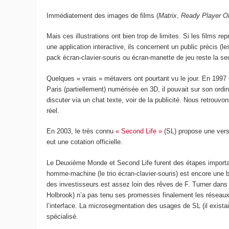
Immédiatement des images de films (
Matrix
,
Ready Player O
Mais ces illustrations ont bien trop de limites. Si les films
une application interactive, ils concernent un public précis 
pack écran-clavier-souris ou écran-manette de jeu reste la seu
Quelques « vrais » métavers ont pourtant vu le jour. En 1997 
Paris (partiellement) numérisée en 3D, il pouvait sur son ordina
discuter via un chat texte, voir de la publicité. Nous retrou
réel.
En 2003, le très connu
« Second Life »
(SL) propose une versi
eut une cotation officielle.
Le Deuxième Monde et Second Life furent des étapes important
homme-machine (le trio écran-clavier-souris) est encore une ba
des investisseurs est assez loin des rêves de F. Turner dan
Holbrook) n’a pas tenu ses promesses finalement les réseaux 
l’interface. La microsegmentation des usages de SL (il exist
spécialisé.