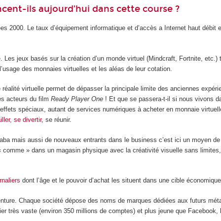
cent-ils aujourd’hui dans cette course ?
s 2000. Le taux d’équipement informatique et d’accès a Internet haut débit 
Les jeux basés sur la création d’un monde virtuel (Mindcraft, Fortnite, etc.)
l’usage des monnaies virtuelles et les aléas de leur cotation.
 réalité virtuelle permet de dépasser la principale limite des anciennes expéri
es acteurs du film
Ready Player One
! Et que se passera-t-il si nous vivons 
fets spéciaux, autant de services numériques à acheter en monnaie virtuelle
ler, se divertir
, se réunir.
 mais aussi de nouveaux entrants dans le business c’est ici un moyen de fi
 comme » dans un magasin physique avec la créativité visuelle sans limites, vo
rnaliers
dont l’âge et le pouvoir d’achat les situent dans une cible économiqu
venture. Chaque société dépose des noms de marques dédiées aux futurs méta
ivier très vaste (environ 350 millions de comptes) et plus jeune que Faceboo