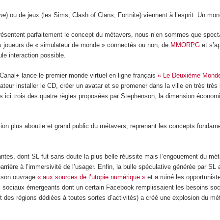
ne
) ou de jeux (les Sims, Clash of Clans, Fortnite) viennent à l’esprit. Un mon
 représentent parfaitement le concept du métavers, nous n’en sommes que specta
(les joueurs de « simulateur de monde » connectés ou non, de
MMORPG
et s’a
le interaction possible.
Canal+ lance le premier monde virtuel en ligne français
« Le Deuxième Mond
teur installer le CD, créer un avatar et se promener dans la ville en très très 
vons ici trois des quatre règles proposées par Stephenson, la dimension écono
on plus aboutie et grand public du métavers, reprenant les concepts fondame
es, dont SL fut sans doute la plus belle réussite mais l’engouement du métave
rrière à l’immersivité de l’usager. Enfin, la bulle spéculative générée par SL
s son ouvrage
« aux sources de l’utopie numérique »
et a ruiné les opportunist
sociaux émergeants dont un certain Facebook remplissaient les besoins sociau
ait des régions dédiées à toutes sortes d’activités) a créé une explosion du 