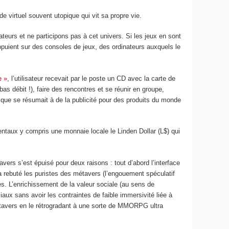
de virtuel souvent utopique qui vit sa propre vie.
teurs et ne participons pas à cet univers. Si les jeux en sont
ppuient sur des consoles de jeux, des ordinateurs auxquels le
e »
, l’utilisateur recevait par le poste un CD avec la carte de
bas débit !), faire des rencontres et se réunir en groupe,
mique se résumait à de la publicité pour des produits du monde
ntaux y compris une monnaie locale le Linden Dollar (L$) qui
rs s’est épuisé pour deux raisons : tout d’abord l’interface
 a rebuté les puristes des métavers (l’engouement spéculatif
es. L’enrichissement de la valeur sociale (au sens de
x sans avoir les contraintes de faible immersivité liée à
métavers en le rétrogradant à une sorte de MMORPG ultra