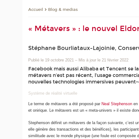
Blog & medias
Accueil
« Métavers » : le nouvel Eldo
Stéphane Bourliataux-Lajoinie, Conserv
Publié le 19 octobre 2021
–
Mis à jour le 21 février 2022
Facebook mais aussi Alibaba et Tencent se lan
métavers n’est pas récent, l’usage commercial
nouvelles technologies immersives peuvent-
Système de réalité virtuelle
Le terme de métavers a été proposé par
Neal Stephenson
en 
et onirique. Le métavers est un « meta-univers » il existe don
Stephenson définit un métavers de la façon suivante, c’est un
elle génère des transactions et des bénéfices), les participants
similitude avec le monde physique (une foule est composée de