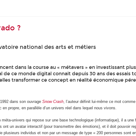
rado ?
atoire national des arts et métiers
cent dans la course au « métavers » en investissant plusie
 de ce monde digital connait depuis 30 ans des essais to
elles transformer ce concept en réalité économique pér
1992 dans son ouvrage
Snow Crash
, l’auteur définit lui-même ce mot comme
c en propre, en parallèle d’un univers réel dans lequel nous vivons.
 méta-univers qui repose sur une base technologique (informatique), il a une 
 ont un avatar interactif (pour transmettre des émotions), et il doit pouvoir re
 plusieurs individus et non par un message de type « 200 personnes sont en s