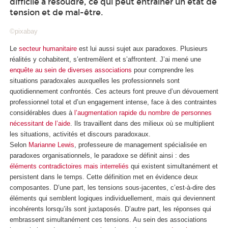
difficile à résoudre, ce qui peut entraîner un état de
tension et de mal-être.
©pixabay
Le
secteur humanitaire
est lui aussi sujet aux paradoxes. Plusieurs
réalités y cohabitent, s’entremêlent et s’affrontent. J’ai mené une
enquête au sein de diverses associations
pour comprendre les
situations paradoxales auxquelles les professionnels sont
quotidiennement confrontés. Ces acteurs font preuve d’un dévouement
professionnel total et d’un engagement intense, face à des contraintes
considérables dues à
l’augmentation rapide du nombre de personnes
nécessitant de l’aide
. Ils travaillent dans des milieux où se multiplient
les situations, activités et discours paradoxaux.
Selon
Marianne Lewis
, professeure de management spécialisée en
paradoxes organisationnels, le paradoxe se définit ainsi : des
éléments contradictoires mais interreliés
qui existent simultanément et
persistent dans le temps. Cette définition met en évidence deux
composantes. D’une part, les tensions sous-jacentes, c’est-à-dire des
éléments qui semblent logiques individuellement, mais qui deviennent
incohérents lorsqu’ils sont juxtaposés. D’autre part, les réponses qui
embrassent simultanément ces tensions. Au sein des associations