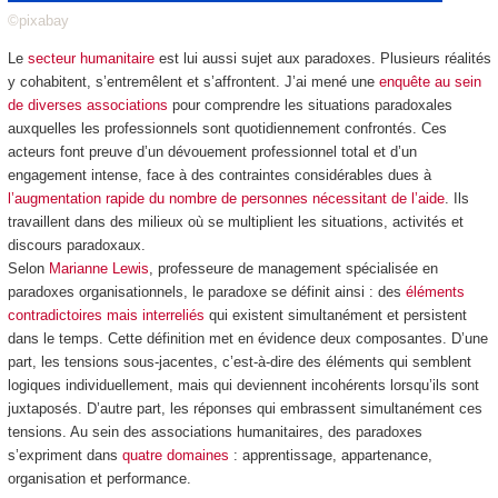
©pixabay
Le
secteur humanitaire
est lui aussi sujet aux paradoxes. Plusieurs réalités
y cohabitent, s’entremêlent et s’affrontent. J’ai mené une
enquête au sein
de diverses associations
pour comprendre les situations paradoxales
auxquelles les professionnels sont quotidiennement confrontés. Ces
acteurs font preuve d’un dévouement professionnel total et d’un
engagement intense, face à des contraintes considérables dues à
l’augmentation rapide du nombre de personnes nécessitant de l’aide
. Ils
travaillent dans des milieux où se multiplient les situations, activités et
discours paradoxaux.
Selon
Marianne Lewis
, professeure de management spécialisée en
paradoxes organisationnels, le paradoxe se définit ainsi : des
éléments
contradictoires mais interreliés
qui existent simultanément et persistent
dans le temps. Cette définition met en évidence deux composantes. D’une
part, les tensions sous-jacentes, c’est-à-dire des éléments qui semblent
logiques individuellement, mais qui deviennent incohérents lorsqu’ils sont
juxtaposés. D’autre part, les réponses qui embrassent simultanément ces
tensions. Au sein des associations humanitaires, des paradoxes
s’expriment dans
quatre domaines
: apprentissage, appartenance,
organisation et performance.