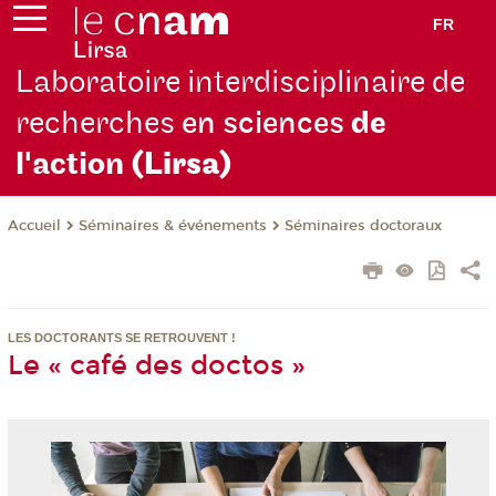
FR
Laboratoire interdisciplinaire de
recherches
en sciences
de
l'action
(Lirsa)
Séminaires & événements
Séminaires doctoraux
Accueil
LES DOCTORANTS SE RETROUVENT !
Le « café des doctos »