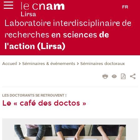
FR
Laboratoire interdisciplinaire de
recherches
en sciences
de
l'action
(Lirsa)
Séminaires & événements
Séminaires doctoraux
Accueil
LES DOCTORANTS SE RETROUVENT !
Le « café des doctos »