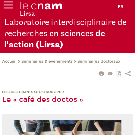
FR
Laboratoire interdisciplinaire de
recherches
en sciences
de
l'action
(Lirsa)
Séminaires & événements
Séminaires doctoraux
Accueil
LES DOCTORANTS SE RETROUVENT !
Le « café des doctos »