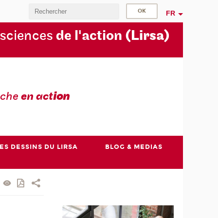
FR
 sciences
de l'action
(Lirsa)
rche
en act
ion
ES DESSINS DU LIRSA
BLOG & MEDIAS