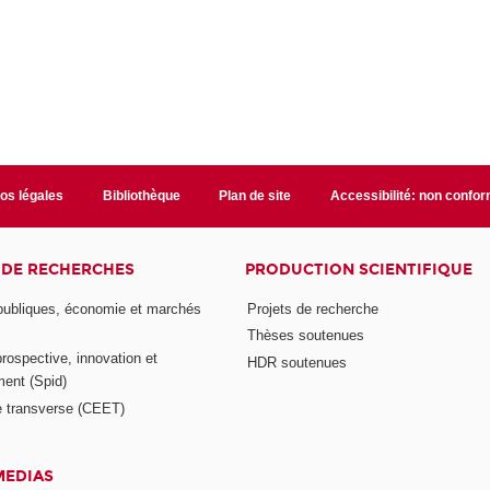
fos légales
Bibliothèque
Plan de site
Accessibilité: non confo
 DE RECHERCHES
PRODUCTION SCIENTIFIQUE
 publiques, économie et marchés
Projets de recherche
Thèses soutenues
prospective, innovation et
HDR soutenues
ent (Spid)
 transverse (CEET)
MEDIAS