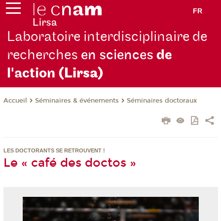
FR
Laboratoire interdisciplinaire de
recherches
en sciences
de
l'action
(Lirsa)
Séminaires & événements
Séminaires doctoraux
Accueil
LES DOCTORANTS SE RETROUVENT !
Le « café des doctos »