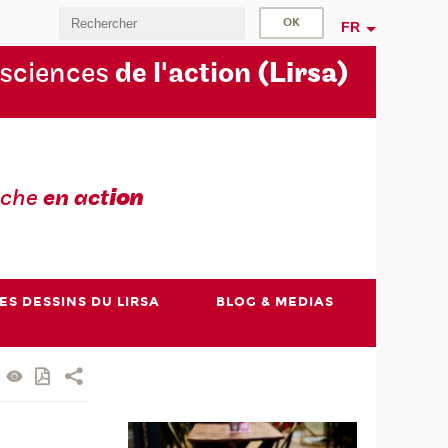
FR
 sciences
de l'action
(Lirsa)
rche
en act
ion
ES DESSINS DU LIRSA
BLOG & MEDIAS