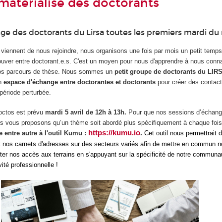
matérialisé des doctorants
ge des doctorants du Lirsa toutes les premiers mardi du 
 viennent de nous rejoindre, nous organisons une fois par mois un petit temps
ouver entre doctorant.e.s. C'est un moyen pour nous d'apprendre à nous connaî
 nos parcours de thèse. Nous sommes un
petit groupe de doctorants du LIR
un
espace d'échange entre doctorantes et doctorants
pour créer des contact
période perturbée.
octos
est prévu
mardi 5 avril de 12h à 13h.
Pour que nos sessions d’échang
us vous proposons qu’un thème soit abordé plus spécifiquement à chaque fois
https://kumu.io
 entre autre à l'outil Kumu :
.
Cet outil nous permettrait 
t nos carnets d'adresses sur des secteurs variés afin de mettre en commun 
iliter nos accès aux terrains en s'appuyant sur la spécificité de notre communau
ité professionnelle !