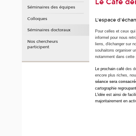
Le Café dé
Séminaires des équipes
Colloques
L'espace d'échan
Séminaires doctoraux
Pour celles et ceux qui
informel pour nous retr
Nos chercheurs
liens, d'échanger sur
participent
souhaitons organiser 
notamment dans cette 
Le prochain café
des
d
encore plus riches, no
séance sera consacrée
cartographie regroupan
L'idée est ainsi de fac
majoritairement en activ