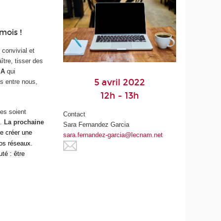
mois !
 convivial et
tre, tisser des
SA
qui
5 avril 2022
s entre nous,
12h - 13h
es soient
Contact
.
La prochaine
Sara Fernandez Garcia
de créer une
sara.fernandez-garcia@lecnam.net
nos réseaux.
té : être