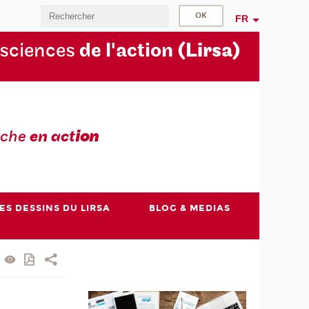
FR
 sciences
de l'action
(Lirsa)
rche
en act
ion
ES DESSINS DU LIRSA
BLOG & MEDIAS