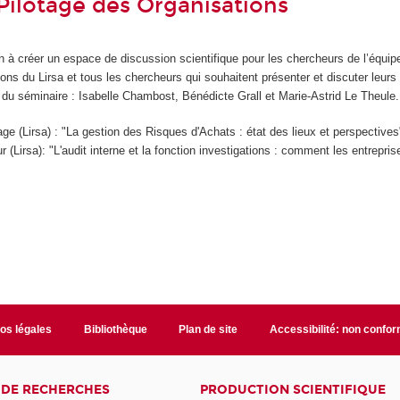
Pilotage des Organisations
n à créer un espace de discussion scientifique pour les chercheurs de l’équip
ons du Lirsa et tous les chercheurs qui souhaitent présenter et discuter leurs
 du séminaire : Isabelle Chambost, Bénédicte Grall et Marie-Astrid Le Theule.
ge (Lirsa) : "La gestion des Risques d'Achats : état des lieux et perspectives
 (Lirsa): "L'audit interne et la fonction investigations : comment les entrepris
fos légales
Bibliothèque
Plan de site
Accessibilité: non confo
 DE RECHERCHES
PRODUCTION SCIENTIFIQUE