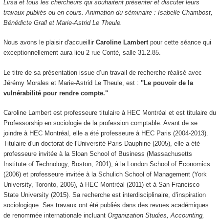
Lirsa et tous les chercheurs qui souhaitent présenter et discuter leurs
travaux publiés ou en cours. Animation du séminaire : Isabelle Chambost,
Bénédicte Grall et Marie-Astrid Le Theule.
Nous avons le plaisir d'accueillir
Caroline Lambert
pour cette séance qui
exceptionnellement aura lieu 2 rue Conté, salle 31.2.85.
Le titre de sa présentation issue d’un travail de recherche réalisé avec
Jérémy Morales et Marie-Astrid Le Theule, est :
"Le pouvoir de la
vulnérabilité pour rendre compte."
Caroline Lambert est professeure titulaire à HEC Montréal et est titulaire du
Professorship en sociologie de la profession comptable. Avant de se
joindre à HEC Montréal, elle a été professeure à HEC Paris (2004-2013).
Titulaire d'un doctorat de l'Université Paris Dauphine (2005), elle a été
professeure invitée à la Sloan School of Business (Massachusetts
Institute of Technology, Boston, 2001), à la London School of Economics
(2006) et professeure invitée à la Schulich School of Management (York
University, Toronto, 2006), à HEC Montréal (2011) et à San Francisco
State University (2015). Sa recherche est interdisciplinaire, d’inspiration
sociologique. Ses travaux ont été publiés dans des revues académiques
de renommée internationale incluant
Organization Studies, Accounting,