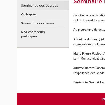
Séminaire 
Séminaires des équipes
Colloques
Ce séminaire a vocatio
PO du Lirsa et tous les
Séminaires doctoraux
Au programme de cette
Nos chercheurs
participent
Angelina Armandy
(do
organisations publiques
Marie-Pierre Vaslet
(I
là..." Menace identitair
Juliette Berardi
(docto
l’expérience des servi
Bénédicte Grall et L
In