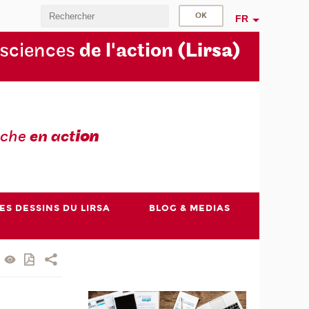
FR
 sciences
de l'action
(Lirsa)
rche
en act
ion
ES DESSINS DU LIRSA
BLOG & MEDIAS