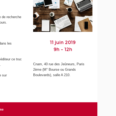
e de recherche
ours.
11 juin 2019
dans les
9h - 12h
 éditeur ce truc
Cnam, 40 rue des Jeûneurs, Paris
.
2ème (M° Bourse ou Grands
Boulevards), salle A 210.
e sur
rme