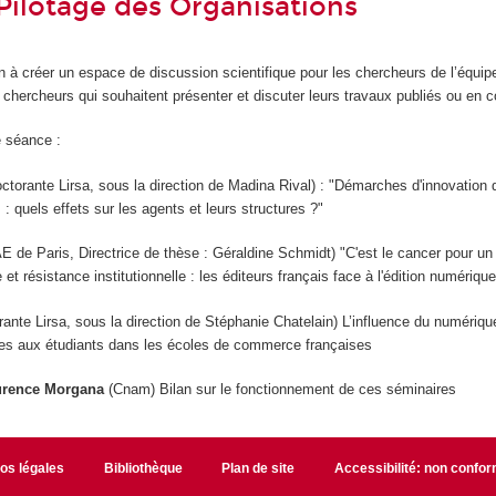
Pilotage des Organisations
n à créer un espace de discussion scientifique pour les chercheurs de l’équip
 chercheurs qui souhaitent présenter et discuter leurs travaux publiés ou en c
 séance :
ctorante Lirsa, sous la direction de Madina Rival) : "Démarches d'innovation 
 : quels effets sur les agents et leurs structures ?"
AE de Paris,
Directrice de thèse : Géraldine Schmidt
) "C'est le cancer pour un
e et résistance institutionnelle : les éditeurs français face à l'édition numérique
rante Lirsa, sous la direction de Stéphanie Chatelain) L’influence du numériqu
ces aux étudiants dans les écoles de commerce françaises
aurence Morgana
(Cnam) Bilan sur le fonctionnement de ces séminaires
fos légales
Bibliothèque
Plan de site
Accessibilité: non confo