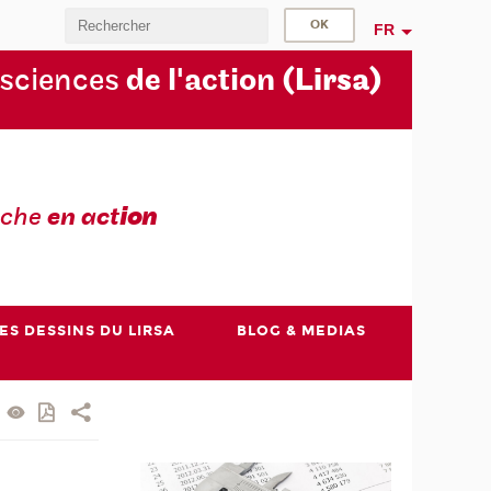
FR
 sciences
de l'action
(Lirsa)
rche
en act
ion
ES DESSINS DU LIRSA
BLOG & MEDIAS