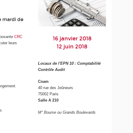
e mardi de
omposante
CRC
16 janvier 2018
cuter leurs
12 juin 2018
Locaux de l'EPN 10 : Comptabilité
Contrôle Audit
Cnam
hangement.
40 rue des Jeûneurs
75002 Paris
Salle A 210
e.
M° Bourse ou Grands Boulevards