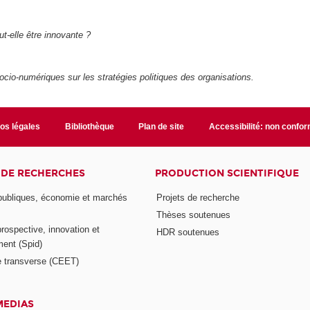
ut-elle être innovante ?
cio-numériques sur les stratégies politiques des organisations.
fos légales
Bibliothèque
Plan de site
Accessibilité: non confo
 DE RECHERCHES
PRODUCTION SCIENTIFIQUE
 publiques, économie et marchés
Projets de recherche
Thèses soutenues
prospective, innovation et
HDR soutenues
ent (Spid)
 transverse (CEET)
MEDIAS