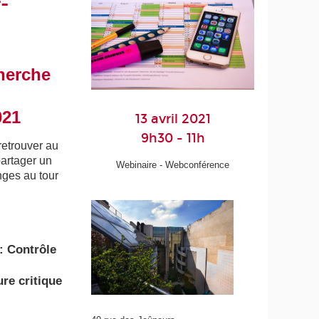
-
herche
021
13 avril 2021
9h30 - 11h
retrouver
au
partager un
Webinaire - Webconférence
nges
au tour
 Contrôle
re critique