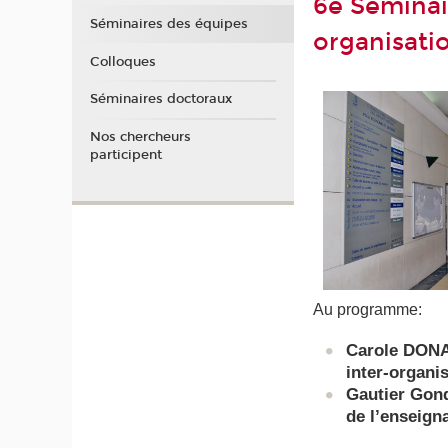
6e Séminai
Séminaires des équipes
organisati
Colloques
Séminaires doctoraux
Nos chercheurs
participent
Au programme:
Carole DONA
inter-organi
Gautier Gond
de l’enseign