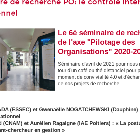
re de recherche PO: le contrôle inter
onnel
Le 6è séminaire de rec
de l'axe "Pilotage des
Organisations" 2020-2
Séminaire d'
avril
de 2021 pour
nous
tour d'un café ou thé distanciel pour 
moment de convivialité 4.0 et d'
écha
de nos projets de recherche.
DA (ESSEC) et Gwenaëlle NOGATCHEWSKI (Dauphine) :
sationnel
 (CNAM) et Aurélien Ragaigne (IAE Poitiers) : « La postu
ant-chercheur en gestion »