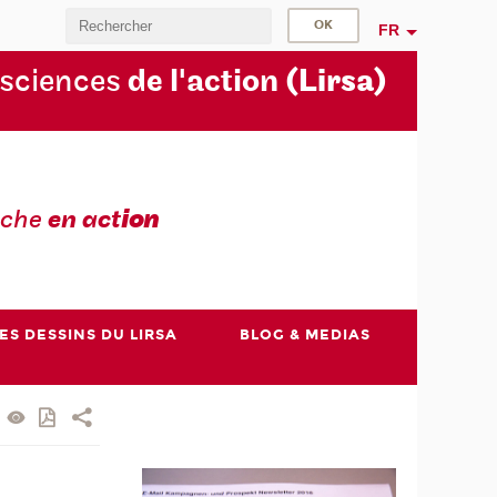
FR
 sciences
de l'action
(Lirsa)
rche
en act
ion
ES DESSINS DU LIRSA
BLOG & MEDIAS